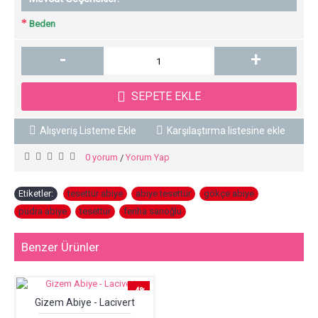
Beden
-
+
SEPETE EKLE
Alışveriş Listeme Ekle
Karşılaştırma listesine ekle
0 yorum
Yorum Yap
/
Etiketler:
tesettür abiye
,
abiye tesettür
,
gökçe abiye
,
pudra abiye
,
tesettür
,
feriha sarıoğlu
Benzer Ürünler
-4%
Gizem Abiye - Lacivert