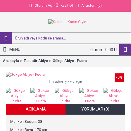
Kayıt Ol
A. Listem (
0
)
Oturum Aç
MENÜ
0 ürün - 0,00TL
Anasayfa
Tesettür Abiye
Gökçe Abiye - Pudra
-5%
Galeri için tıklayın
AÇIKLAMA
YORUMLAR (0)
Manken Bedeni: 38
Manken Boyu: 170 cm