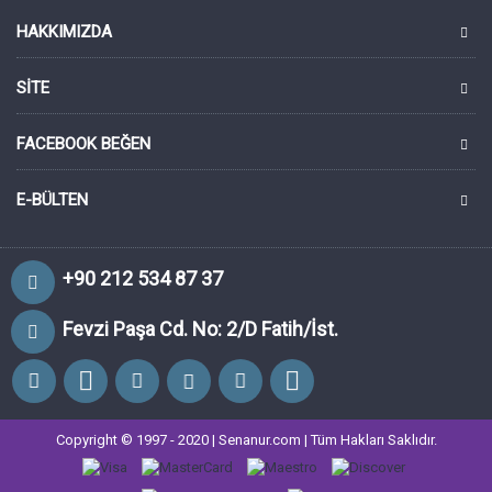
HAKKIMIZDA
SITE
FACEBOOK BEĞEN
E-BÜLTEN
+90 212 534 87 37
Fevzi Paşa Cd. No: 2/D Fatih/İst.
Copyright © 1997 - 2020 | Senanur.com | Tüm Hakları Saklıdır.