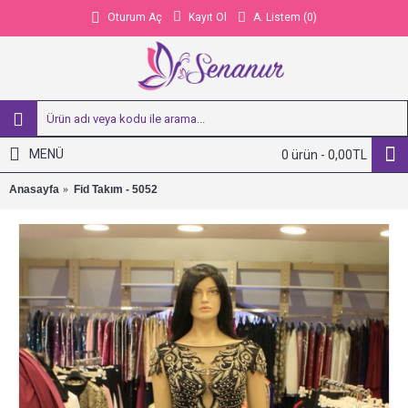
Kayıt Ol
A. Listem (
0
)
Oturum Aç
MENÜ
0 ürün - 0,00TL
Anasayfa
Fid Takım - 5052