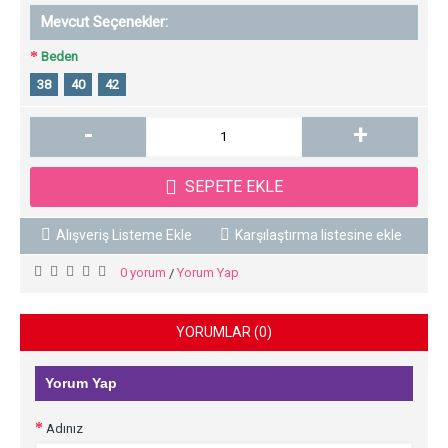
Mevcut Seçenekler:
Beden
38
40
42
-
+
SEPETE EKLE
Alışveriş Listeme Ekle
Karşılaştırma listesine ekle
0 yorum
Yorum Yap
/
YORUMLAR (0)
Yorum Yap
Adınız