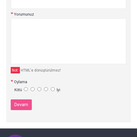
Yorumunuz
Not:
HTML'e dönüştürülmez!
Oylama
Kötü
İyi
Devam